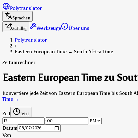
Polytranslator
Sprachen
Werkzeuge
Über uns
Zufällig
Polytranslator
/
Eastern European Time → South Africa Time
Zeitumrechner
Eastern European Time zu Sout
Konvertiere jede Zeit von Eastern European Time bis South A
Time
→
Zeit
Jetzt
:
Datum
Von