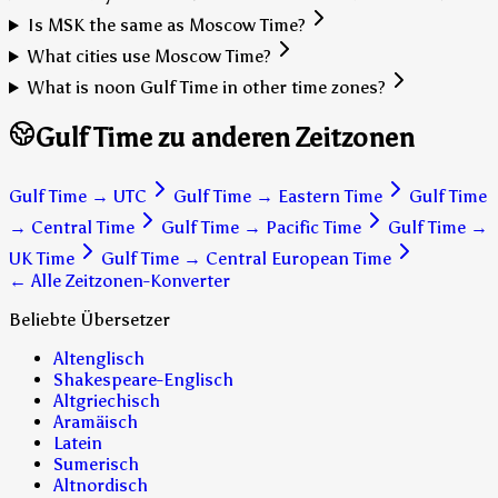
Is MSK the same as Moscow Time?
What cities use Moscow Time?
What is noon Gulf Time in other time zones?
Gulf Time zu anderen Zeitzonen
Gulf Time
→
UTC
Gulf Time
→
Eastern Time
Gulf Time
→
Central Time
Gulf Time
→
Pacific Time
Gulf Time
→
UK Time
Gulf Time
→
Central European Time
← Alle Zeitzonen-Konverter
Beliebte Übersetzer
Altenglisch
Shakespeare-Englisch
Altgriechisch
Aramäisch
Latein
Sumerisch
Altnordisch