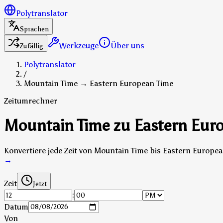
Polytranslator
Sprachen
Werkzeuge
Über uns
Zufällig
Polytranslator
/
Mountain Time → Eastern European Time
Zeitumrechner
Mountain Time zu Eastern Eur
Konvertiere jede Zeit von Mountain Time bis Eastern Europe
→
Zeit
Jetzt
:
Datum
Von