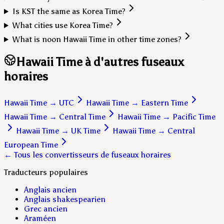
Is KST the same as Korea Time?
What cities use Korea Time?
What is noon Hawaii Time in other time zones?
Hawaii Time à d'autres fuseaux
horaires
Hawaii Time
→
UTC
Hawaii Time
→
Eastern Time
Hawaii Time
→
Central Time
Hawaii Time
→
Pacific Time
Hawaii Time
→
UK Time
Hawaii Time
→
Central
European Time
← Tous les convertisseurs de fuseaux horaires
Traducteurs populaires
Anglais ancien
Anglais shakespearien
Grec ancien
Araméen