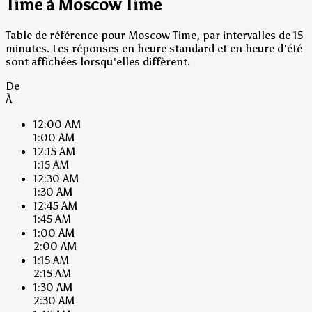
Time à Moscow Time
Table de référence pour Moscow Time, par intervalles de 15
minutes. Les réponses en heure standard et en heure d'été
sont affichées lorsqu'elles diffèrent.
De
À
12:00 AM
1:00 AM
12:15 AM
1:15 AM
12:30 AM
1:30 AM
12:45 AM
1:45 AM
1:00 AM
2:00 AM
1:15 AM
2:15 AM
1:30 AM
2:30 AM