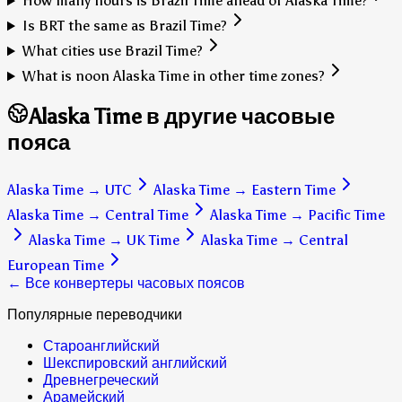
How many hours is Brazil Time ahead of Alaska Time?
Is BRT the same as Brazil Time?
What cities use Brazil Time?
What is noon Alaska Time in other time zones?
Alaska Time в другие часовые
пояса
Alaska Time
→
UTC
Alaska Time
→
Eastern Time
Alaska Time
→
Central Time
Alaska Time
→
Pacific Time
Alaska Time
→
UK Time
Alaska Time
→
Central
European Time
← Все конвертеры часовых поясов
Популярные переводчики
Староанглийский
Шекспировский английский
Древнегреческий
Арамейский