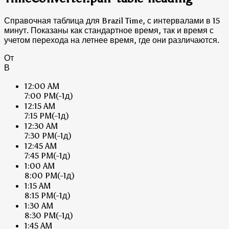
Справочная таблица для Brazil Time, с интервалами в 15
минут. Показаны как стандартное время, так и время с
учетом перехода на летнее время, где они различаются.
От
В
12:00 AM
7:00 PM
(-1д)
12:15 AM
7:15 PM
(-1д)
12:30 AM
7:30 PM
(-1д)
12:45 AM
7:45 PM
(-1д)
1:00 AM
8:00 PM
(-1д)
1:15 AM
8:15 PM
(-1д)
1:30 AM
8:30 PM
(-1д)
1:45 AM