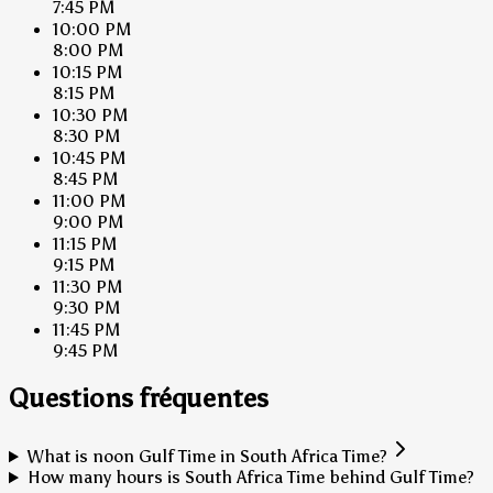
7:45 PM
10:00 PM
8:00 PM
10:15 PM
8:15 PM
10:30 PM
8:30 PM
10:45 PM
8:45 PM
11:00 PM
9:00 PM
11:15 PM
9:15 PM
11:30 PM
9:30 PM
11:45 PM
9:45 PM
Questions fréquentes
What is noon Gulf Time in South Africa Time?
How many hours is South Africa Time behind Gulf Time?