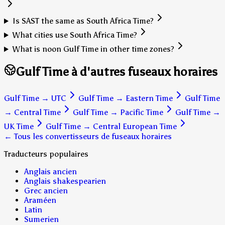
Is SAST the same as South Africa Time?
What cities use South Africa Time?
What is noon Gulf Time in other time zones?
Gulf Time à d'autres fuseaux horaires
Gulf Time
→
UTC
Gulf Time
→
Eastern Time
Gulf Time
→
Central Time
Gulf Time
→
Pacific Time
Gulf Time
→
UK Time
Gulf Time
→
Central European Time
← Tous les convertisseurs de fuseaux horaires
Traducteurs populaires
Anglais ancien
Anglais shakespearien
Grec ancien
Araméen
Latin
Sumerien