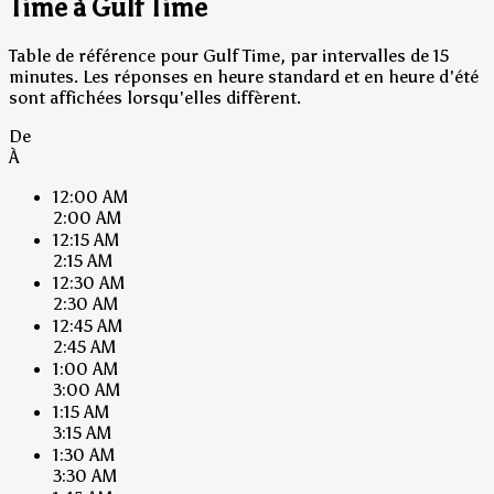
Time à Gulf Time
Table de référence pour Gulf Time, par intervalles de 15
minutes. Les réponses en heure standard et en heure d'été
sont affichées lorsqu'elles diffèrent.
De
À
12:00 AM
2:00 AM
12:15 AM
2:15 AM
12:30 AM
2:30 AM
12:45 AM
2:45 AM
1:00 AM
3:00 AM
1:15 AM
3:15 AM
1:30 AM
3:30 AM