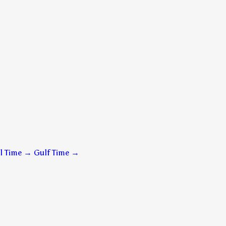
l Time → Gulf Time
→