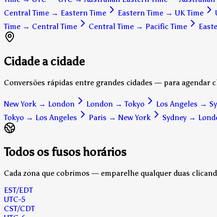
Central Time
→
Eastern Time
Eastern Time
→
UK Time
Time
→
Central Time
Central Time
→
Pacific Time
East
Cidade a cidade
Conversões rápidas entre grandes cidades — para agendar c
New York
→
London
London
→
Tokyo
Los Angeles
→
S
Tokyo
→
Los Angeles
Paris
→
New York
Sydney
→
Lond
Todos os fusos horários
Cada zona que cobrimos — emparelhe qualquer duas clican
EST
/EDT
UTC
-5
CST
/CDT