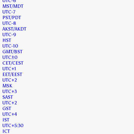
UTC
-6
MST
/MDT
UTC
-7
PST
/PDT
UTC
-8
AKST
/AKDT
UTC
-9
HST
UTC
-10
GMT
/BST
UTC
±0
CET
/CEST
UTC
+1
EET
/EEST
UTC
+2
MSK
UTC
+3
SAST
UTC
+2
GST
UTC
+4
IST
UTC
+5:30
ICT