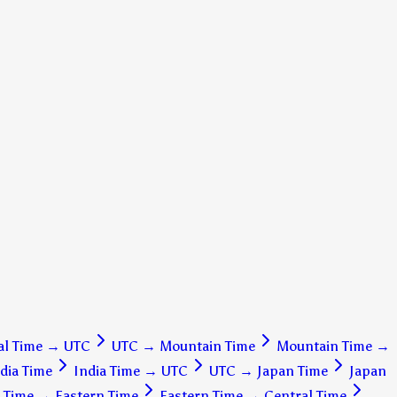
al Time
→
UTC
UTC
→
Mountain Time
Mountain Time
→
dia Time
India Time
→
UTC
UTC
→
Japan Time
Japan
c Time
→
Eastern Time
Eastern Time
→
Central Time