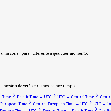
ha uma zona "para" diferente a qualquer momento.
e horário de verão e respostas por tempo.
ic Time
Pacific Time
→
UTC
UTC
→
Central Time
Centr
 European Time
Central European Time
→
UTC
UTC
→
In
 Eastern Time
→
UTC
Eastern Time
→
Pacific Time
Pacifi