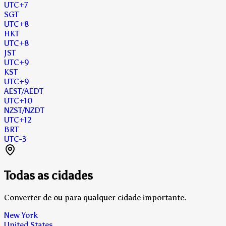
UTC
+7
SGT
UTC
+8
HKT
UTC
+8
JST
UTC
+9
KST
UTC
+9
AEST
/AEDT
UTC
+10
NZST
/NZDT
UTC
+12
BRT
UTC
-3
Todas as cidades
Converter de ou para qualquer cidade importante.
New York
United States