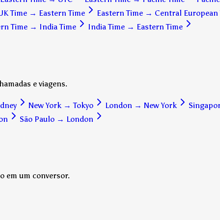
UK Time
→
Eastern Time
Eastern Time
→
Central European
ern Time
→
India Time
India Time
→
Eastern Time
hamadas e viagens.
ydney
New York
→
Tokyo
London
→
New York
Singapo
on
São Paulo
→
London
do em um conversor.