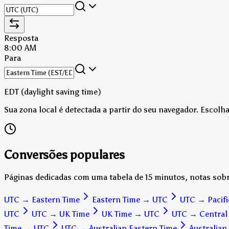
Resposta
8:00 AM
Para
EDT (daylight saving time)
Sua zona local é detectada a partir do seu navegador. Escol
Conversões populares
Páginas dedicadas com uma tabela de 15 minutos, notas sobr
UTC
→
Eastern Time
Eastern Time
→
UTC
UTC
→
Pacif
UTC
UTC
→
UK Time
UK Time
→
UTC
UTC
→
Central
Time
→
UTC
UTC
→
Australian Eastern Time
Australian