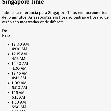
Singapore Time
Tabela de referência para Singapore Time, em incrementos
de 15 minutos. As respostas em horário padrão e horário de
verão são mostradas onde diferem.
De
Para
12:00 AM
4:00 AM
12:15 AM
4:15 AM
12:30 AM
4:30 AM
12:45 AM
4:45 AM
1:00 AM
5:00 AM
1:15 AM
5:15 AM
1:30 AM
5:30 AM