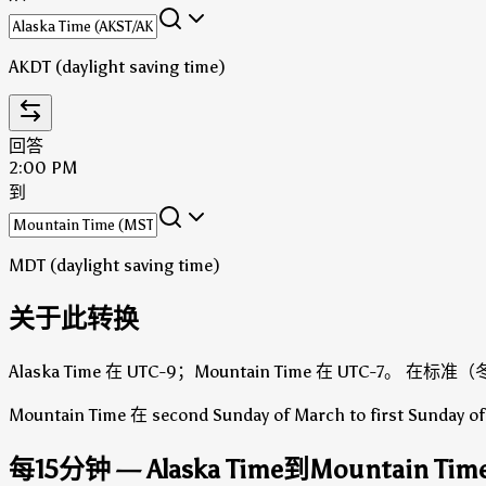
AKDT (daylight saving time)
回答
2:00 PM
到
MDT (daylight saving time)
关于此转换
Alaska Time 在 UTC-9；Mountain Time 在 UTC-7。
在标准（冬季
Mountain Time 在 second Sunday of March to first Sunda
每15分钟 — Alaska Time到Mountain Tim