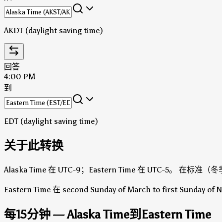
AKDT (daylight saving time)
回答
4:00 PM
到
EDT (daylight saving time)
关于此转换
Alaska Time 在 UTC-9；Eastern Time 在 UTC-5。
在标准（冬季）时
Eastern Time 在 second Sunday of March to first Sunday
每15分钟 — Alaska Time到Eastern Time