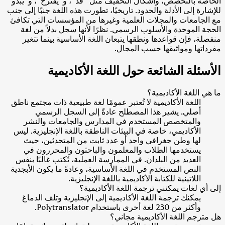
الخاصة بالتخصص، وأشكال التخفيف مثل "قد"، و"يقترح"، و"يبدو"
للإشارة إلى الأدلة والحدود. تاريخيًا، تطورت هذه اللغة جنبًا إلى جنب
مع الجامعات والمجلات العلمية وغيرها من المؤسسات التي تكافئ
الحجة الموحدة والأسلوب الرسمي. نظرًا لأنها سجل بدلاً من لغة
منفصلة، فإن قواعدها ونطقها يتبعان اللغة الأساسية بينما تتغير
مفرداتها ومواثيقها حسب المجال.
الأسئلة الشائعة حول اللغة الأكاديمية
ما هي اللغة الأكاديمية؟
اللغة الأكاديمية لا تُعتبر عمومًا لغة طبيعية ذات مجتمع ناطق
أصلي. يشير هذا المصطلح عادةً إلى السجل الرسمي
والمتخصص المستخدم في المدارس والجامعات والنشر
الأكاديمي، خاصة في البيئات الناطقة باللغة الإنجليزية. ليس
لها وطن جغرافي واحد أو عدد ثابت من المتحدثين، حيث
يستخدمها الطلاب والمعلمون والباحثون والمحررون في
العديد من البلدان. في الممارسة العملية، تُكتب غالبًا بنفس
النص المستخدم في اللغة الأساسية، وعادةً ما يكون الأبجدية
اللاتينية للكتابة الأكاديمية باللغة الإنجليزية.
إلى أي لغات يمكنني ترجمة اللغة الأكاديمية؟
يمكنك ترجمة اللغة الأكاديمية إلى الإنجليزية وتلف الدماغ
وأكثر من 230 لغة أخرى باستخدام Polytranslator.
هل مترجم اللغة الأكاديمية مجاني؟