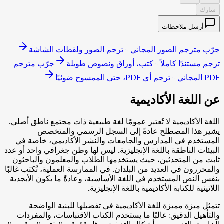
شارك
أرسل ملاحظات
جرّب مترجم الصور المجاني - ترجم الصور ولقطات الشاشة
ترجم مستندًا كاملاً - كتب، أوراق ونصوص طويلة
جرّب مترجم
PDF المجاني - ترجم أي PDF، حتى الممسوح ضوئيًا
عن اللغة الأكاديمية
اللغة الأكاديمية لا تُعتبر عمومًا لغة طبيعية ذات مجتمع ناطق أصلي.
يشير هذا المصطلح عادةً إلى السجل الرسمي والمتخصص
المستخدم في المدارس والجامعات والنشر الأكاديمي، خاصة في
البيئات الناطقة باللغة الإنجليزية. ليس لها وطن جغرافي واحد أو عدد
ثابت من المتحدثين، حيث يستخدمها الطلاب والمعلمون والباحثون
والمحررون في العديد من البلدان. في الممارسة العملية، تُكتب غالبًا
بنفس النص المستخدم في اللغة الأساسية، وعادةً ما يكون الأبجدية
اللاتينية للكتابة الأكاديمية باللغة الإنجليزية.
تتمثل ميزة مميزة للغة الأكاديمية في تفضيلها للبنية الواضحة
والتأهيل الدقيق: غالبًا ما يستخدم الكتاب الاقتباسات، والمفردات