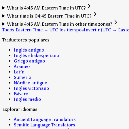
What is 4:45 AM Eastern Time in UTC?
What time is 04:45 Eastern Time in UTC?
What is 4:45 AM Eastern Time in other time zones?
Todos Eastern Time → UTC los tiempos
Invertir (UTC → East
Traductores populares
Inglés antiguo
Inglés shakesperiano
Griego antiguo
Arameo
Latín
Sumerio
Nórdico antiguo
Inglés victoriano
Bávaro
Inglés medio
Explorar idiomas
Ancient Language Translators
Semitic Language Translators