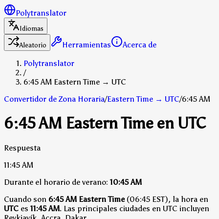
Polytranslator
Idiomas
Herramientas
Acerca de
Aleatorio
Polytranslator
/
6:45 AM Eastern Time → UTC
Convertidor de Zona Horaria
/
Eastern Time
→
UTC
/
6:45 AM
6:45 AM Eastern Time en UTC
Respuesta
11:45 AM
Durante el horario de verano:
10:45 AM
Cuando son
6:45 AM Eastern Time
(06:45 EST), la hora en
UTC
es
11:45 AM
.
Las principales ciudades en UTC incluyen
Reykjavík, Accra, Dakar.