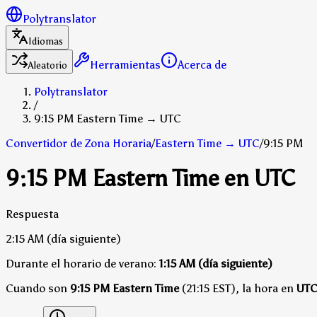
Polytranslator
Idiomas
Herramientas
Acerca de
Aleatorio
Polytranslator
/
9:15 PM Eastern Time → UTC
Convertidor de Zona Horaria
/
Eastern Time
→
UTC
/
9:15 PM
9:15 PM Eastern Time en UTC
Respuesta
2:15 AM
(día siguiente)
Durante el horario de verano:
1:15 AM
(día siguiente)
Cuando son
9:15 PM Eastern Time
(21:15 EST), la hora en
UT