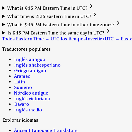
What is 9:15 PM Eastern Time in UTC?
What time is 21:15 Eastern Time in UTC?
What is 9:15 PM Eastern Time in other time zones?
Is 9:15 PM Eastern Time the same day in UTC?
Todos Eastern Time → UTC los tiempos
Invertir (UTC → East
Traductores populares
Inglés antiguo
Inglés shakesperiano
Griego antiguo
Arameo
Latín
Sumerio
Nórdico antiguo
Inglés victoriano
Bávaro
Inglés medio
Explorar idiomas
Ancient Language Translators