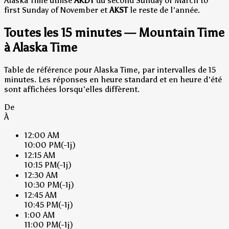
Alaska Time utilise
AKDT
du second Sunday of March to
first Sunday of November et
AKST
le reste de l'année.
Toutes les 15 minutes — Mountain Time
à Alaska Time
Table de référence pour Alaska Time, par intervalles de 15
minutes. Les réponses en heure standard et en heure d'été
sont affichées lorsqu'elles diffèrent.
De
À
12:00 AM
10:00 PM
(-1j)
12:15 AM
10:15 PM
(-1j)
12:30 AM
10:30 PM
(-1j)
12:45 AM
10:45 PM
(-1j)
1:00 AM
11:00 PM
(-1j)