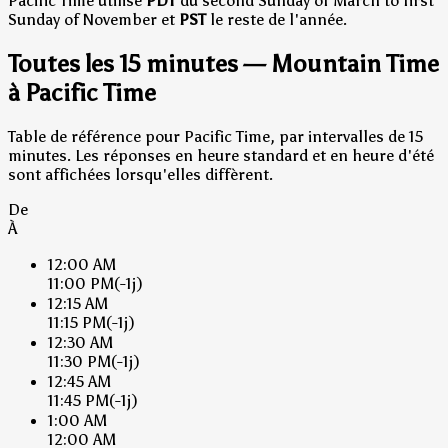
Pacific Time utilise
PDT
du second Sunday of March to first
Sunday of November et
PST
le reste de l'année.
Toutes les 15 minutes — Mountain Time
à Pacific Time
Table de référence pour Pacific Time, par intervalles de 15
minutes. Les réponses en heure standard et en heure d'été
sont affichées lorsqu'elles diffèrent.
De
À
12:00 AM
11:00 PM
(-1j)
12:15 AM
11:15 PM
(-1j)
12:30 AM
11:30 PM
(-1j)
12:45 AM
11:45 PM
(-1j)
1:00 AM
12:00 AM