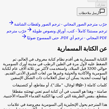
شارك
أرسل ملاحظات
جرّب مترجم الصور المجاني - ترجم الصور ولقطات الشاشة
ترجم مستندًا كاملاً - كتب، أوراق ونصوص طويلة
جرّب مترجم
PDF المجاني - ترجم أي PDF، حتى الممسوح ضوئيًا
عن الكتابة المسمارية
الكتابة المسمارية هي أقدم نظام كتابة معروف في العالم، تم
الضغط عليه لأول مرة في الطين الرطب في مدينة أورك السومرية
حوالي 3200 قبل الميلاد، واستخدمت لأكثر من ثلاثة آلاف عام لكتابة
السومرية والأكادية والحيثية وغيرها من لغات الشرق الأدنى القديم.
إنها ليست أبجدية: يمكن أن تمثل العلامات ذات الشكل الإسفين
كلمات كاملة (𒈗 لوغال، "ملك")، أو مقاطع، أو كتصنيفات
صامتة - وهذا هو السبب في أن كتابة اسم تعني تهجئته مقطعًا
بمقطع، بنفس الطريقة التي كتب بها الكتبة القدماء الأسماء الأجنبية.
هذا المترجم يحول الإنجليزية إلى السومرية معروضة في علامات