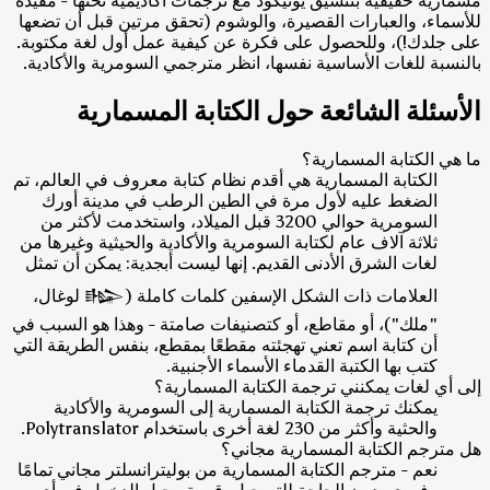
مسمارية حقيقية بتنسيق يونيكود مع ترجمات أكاديمية تحتها - مفيدة
للأسماء، والعبارات القصيرة، والوشوم (تحقق مرتين قبل أن تضعها
على جلدك!)، وللحصول على فكرة عن كيفية عمل أول لغة مكتوبة.
بالنسبة للغات الأساسية نفسها، انظر مترجمي السومرية والأكادية.
الأسئلة الشائعة حول الكتابة المسمارية
ما هي الكتابة المسمارية؟
الكتابة المسمارية هي أقدم نظام كتابة معروف في العالم، تم
الضغط عليه لأول مرة في الطين الرطب في مدينة أورك
السومرية حوالي 3200 قبل الميلاد، واستخدمت لأكثر من
ثلاثة آلاف عام لكتابة السومرية والأكادية والحيثية وغيرها من
لغات الشرق الأدنى القديم. إنها ليست أبجدية: يمكن أن تمثل
العلامات ذات الشكل الإسفين كلمات كاملة (𒈗 لوغال،
"ملك")، أو مقاطع، أو كتصنيفات صامتة - وهذا هو السبب في
أن كتابة اسم تعني تهجئته مقطعًا بمقطع، بنفس الطريقة التي
كتب بها الكتبة القدماء الأسماء الأجنبية.
إلى أي لغات يمكنني ترجمة الكتابة المسمارية؟
يمكنك ترجمة الكتابة المسمارية إلى السومرية والأكادية
والحثية وأكثر من 230 لغة أخرى باستخدام Polytranslator.
هل مترجم الكتابة المسمارية مجاني؟
نعم - مترجم الكتابة المسمارية من بوليترانسلتر مجاني تمامًا