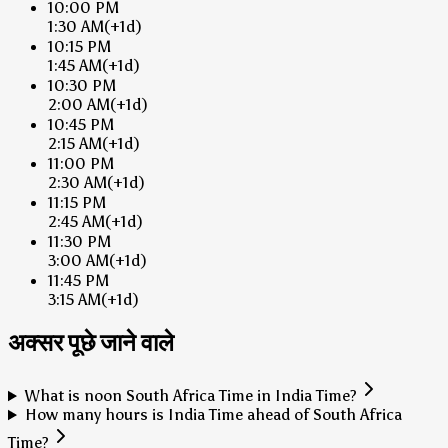
10:00 PM
1:30 AM
(+1d)
10:15 PM
1:45 AM
(+1d)
10:30 PM
2:00 AM
(+1d)
10:45 PM
2:15 AM
(+1d)
11:00 PM
2:30 AM
(+1d)
11:15 PM
2:45 AM
(+1d)
11:30 PM
3:00 AM
(+1d)
11:45 PM
3:15 AM
(+1d)
अक्सर पूछे जाने वाले
What is noon South Africa Time in India Time?
How many hours is India Time ahead of South Africa
Time?