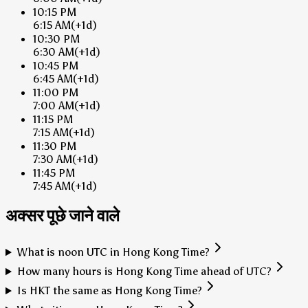
10:15 PM
6:15 AM
(+1d)
10:30 PM
6:30 AM
(+1d)
10:45 PM
6:45 AM
(+1d)
11:00 PM
7:00 AM
(+1d)
11:15 PM
7:15 AM
(+1d)
11:30 PM
7:30 AM
(+1d)
11:45 PM
7:45 AM
(+1d)
अक्सर पूछे जाने वाले
What is noon UTC in Hong Kong Time?
How many hours is Hong Kong Time ahead of UTC?
Is HKT the same as Hong Kong Time?