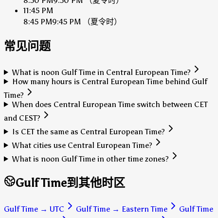
8:30 PM
9:30 PM
（夏令时）
11:45 PM
8:45 PM
9:45 PM
（夏令时）
常见问题
What is noon Gulf Time in Central European Time?
How many hours is Central European Time behind Gulf
Time?
When does Central European Time switch between CET
and CEST?
Is CET the same as Central European Time?
What cities use Central European Time?
What is noon Gulf Time in other time zones?
Gulf Time到其他时区
Gulf Time
→
UTC
Gulf Time
→
Eastern Time
Gulf Time