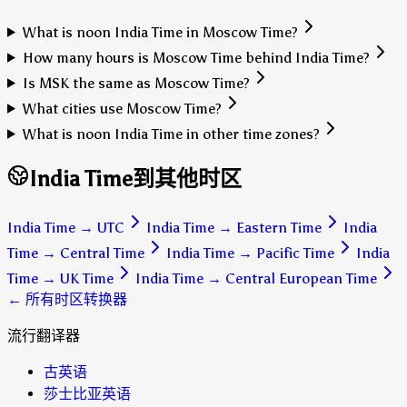
What is noon India Time in Moscow Time?
How many hours is Moscow Time behind India Time?
Is MSK the same as Moscow Time?
What cities use Moscow Time?
What is noon India Time in other time zones?
India Time到其他时区
India Time
→
UTC
India Time
→
Eastern Time
India
Time
→
Central Time
India Time
→
Pacific Time
India
Time
→
UK Time
India Time
→
Central European Time
← 所有时区转换器
流行翻译器
古英语
莎士比亚英语