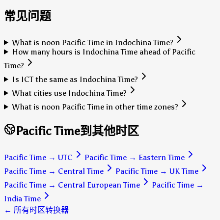
常见问题
What is noon Pacific Time in Indochina Time?
How many hours is Indochina Time ahead of Pacific
Time?
Is ICT the same as Indochina Time?
What cities use Indochina Time?
What is noon Pacific Time in other time zones?
Pacific Time到其他时区
Pacific Time
→
UTC
Pacific Time
→
Eastern Time
Pacific Time
→
Central Time
Pacific Time
→
UK Time
Pacific Time
→
Central European Time
Pacific Time
→
India Time
← 所有时区转换器