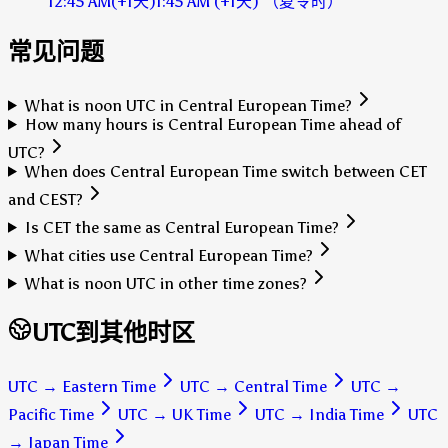
12:45 AM
(+1天)
1:45 AM
(+1天)
（夏令时）
常见问题
What is noon UTC in Central European Time?
How many hours is Central European Time ahead of
UTC?
When does Central European Time switch between CET
and CEST?
Is CET the same as Central European Time?
What cities use Central European Time?
What is noon UTC in other time zones?
UTC到其他时区
UTC
→
Eastern Time
UTC
→
Central Time
UTC
→
Pacific Time
UTC
→
UK Time
UTC
→
India Time
UTC
→
Japan Time