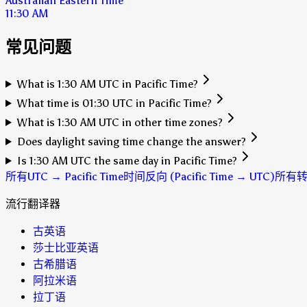
Australian Eastern Time
11:30 AM
常见问题
What is 1:30 AM UTC in Pacific Time?
What time is 01:30 UTC in Pacific Time?
What is 1:30 AM UTC in other time zones?
Does daylight saving time change the answer?
Is 1:30 AM UTC the same day in Pacific Time?
所有UTC → Pacific Time时间
反向 (Pacific Time → UTC)
所有
流行翻译器
古英语
莎士比亚英语
古希腊语
阿拉米语
拉丁语