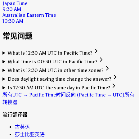
Japan Time
9:30 AM
Australian Eastern Time
10:30 AM
常见问题
What is 12:30 AM UTC in Pacific Time?
What time is 00:30 UTC in Pacific Time?
What is 12:30 AM UTC in other time zones?
Does daylight saving time change the answer?
Is 12:30 AM UTC the same day in Pacific Time?
所有UTC → Pacific Time时间
反向 (Pacific Time → UTC)
所有
转换器
流行翻译器
古英语
莎士比亚英语