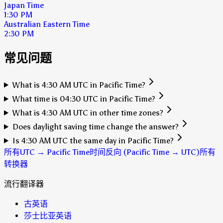
Japan Time
1:30 PM
Australian Eastern Time
2:30 PM
常见问题
What is 4:30 AM UTC in Pacific Time?
What time is 04:30 UTC in Pacific Time?
What is 4:30 AM UTC in other time zones?
Does daylight saving time change the answer?
Is 4:30 AM UTC the same day in Pacific Time?
所有UTC → Pacific Time时间
反向 (Pacific Time → UTC)
所有
转换器
流行翻译器
古英语
莎士比亚英语