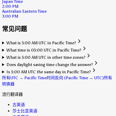
Japan Time
2:00 PM
Australian Eastern Time
3:00 PM
常见问题
What is 5:00 AM UTC in Pacific Time?
What time is 05:00 UTC in Pacific Time?
What is 5:00 AM UTC in other time zones?
Does daylight saving time change the answer?
Is 5:00 AM UTC the same day in Pacific Time?
所有UTC → Pacific Time时间
反向 (Pacific Time → UTC)
所有
转换器
流行翻译器
古英语
莎士比亚英语