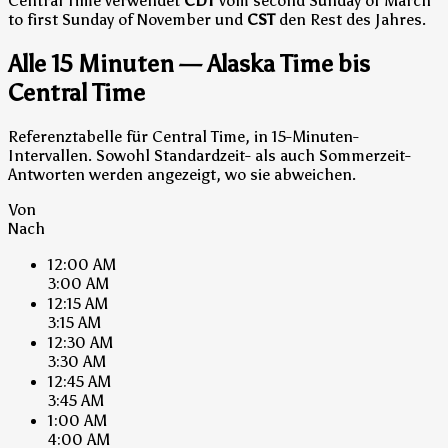
Central Time verwendet
CDT
vom second Sunday of March
to first Sunday of November und
CST
den Rest des Jahres.
Alle 15 Minuten — Alaska Time bis
Central Time
Referenztabelle für Central Time, in 15-Minuten-
Intervallen. Sowohl Standardzeit- als auch Sommerzeit-
Antworten werden angezeigt, wo sie abweichen.
Von
Nach
12:00 AM
3:00 AM
12:15 AM
3:15 AM
12:30 AM
3:30 AM
12:45 AM
3:45 AM
1:00 AM
4:00 AM