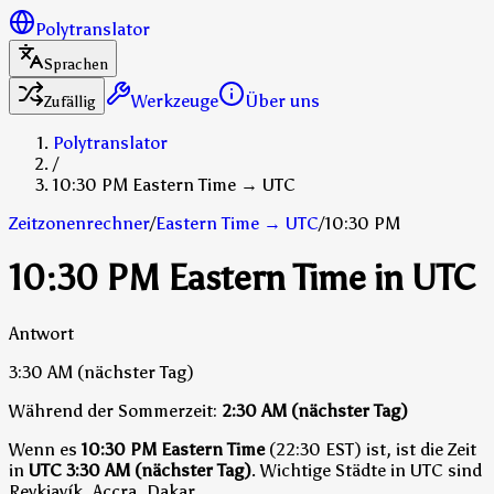
Polytranslator
Sprachen
Werkzeuge
Über uns
Zufällig
Polytranslator
/
10:30 PM Eastern Time → UTC
Zeitzonenrechner
/
Eastern Time
→
UTC
/
10:30 PM
10:30 PM Eastern Time in UTC
Antwort
3:30 AM
(nächster Tag)
Während der Sommerzeit:
2:30 AM
(nächster Tag)
Wenn es
10:30 PM Eastern Time
(22:30 EST) ist, ist die Zeit
in
UTC
3:30 AM (nächster Tag)
.
Wichtige Städte in UTC sind
Reykjavík, Accra, Dakar.