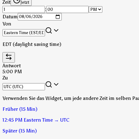
Zeit
Jetzt
:
Datum
Von
EDT (daylight saving time)
Antwort
5:00 PM
Zu
Verwenden Sie das Widget, um jede andere Zeit im selben P
Früher (15 Min)
12:45 PM
Eastern Time
→
UTC
Später (15 Min)