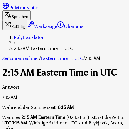
Polytranslator
Sprachen
Werkzeuge
Über uns
Zufällig
Polytranslator
/
2:15 AM Eastern Time → UTC
Zeitzonenrechner
/
Eastern Time
→
UTC
/
2:15 AM
2:15 AM Eastern Time in UTC
Antwort
7:15 AM
Während der Sommerzeit:
6:15 AM
Wenn es
2:15 AM Eastern Time
(02:15 EST) ist, ist die Zeit in
UTC
7:15 AM
.
Wichtige Städte in UTC sind Reykjavík, Accra,
Dakar.