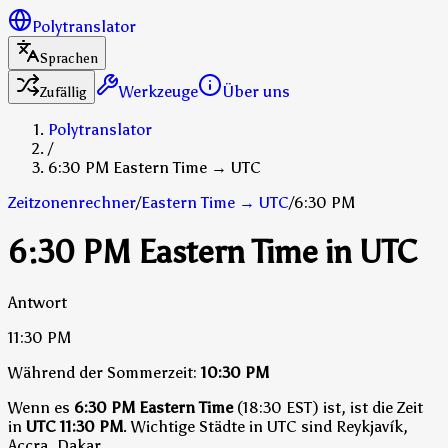
Polytranslator
Sprachen
Werkzeuge
Über uns
Zufällig
Polytranslator
/
6:30 PM Eastern Time → UTC
Zeitzonenrechner
/
Eastern Time
→
UTC
/
6:30 PM
6:30 PM Eastern Time in UTC
Antwort
11:30 PM
Während der Sommerzeit:
10:30 PM
Wenn es
6:30 PM Eastern Time
(18:30 EST) ist, ist die Zeit
in
UTC
11:30 PM
.
Wichtige Städte in UTC sind Reykjavík,
Accra, Dakar.