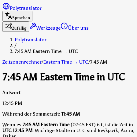
Polytranslator
Sprachen
Werkzeuge
Über uns
Zufällig
Polytranslator
/
7:45 AM Eastern Time → UTC
Zeitzonenrechner
/
Eastern Time
→
UTC
/
7:45 AM
7:45 AM Eastern Time in UTC
Antwort
12:45 PM
Während der Sommerzeit:
11:45 AM
Wenn es
7:45 AM Eastern Time
(07:45 EST) ist, ist die Zeit in
UTC
12:45 PM
.
Wichtige Städte in UTC sind Reykjavík, Accra,
Dakar.