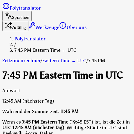
Polytranslator
Sprachen
Werkzeuge
Über uns
Zufällig
Polytranslator
/
7:45 PM Eastern Time → UTC
Zeitzonenrechner
/
Eastern Time
→
UTC
/
7:45 PM
7:45 PM Eastern Time in UTC
Antwort
12:45 AM
(nächster Tag)
Während der Sommerzeit:
11:45 PM
Wenn es
7:45 PM Eastern Time
(19:45 EST) ist, ist die Zeit in
UTC
12:45 AM (nächster Tag)
.
Wichtige Städte in UTC sind
Reykjavík, Accra, Dakar.