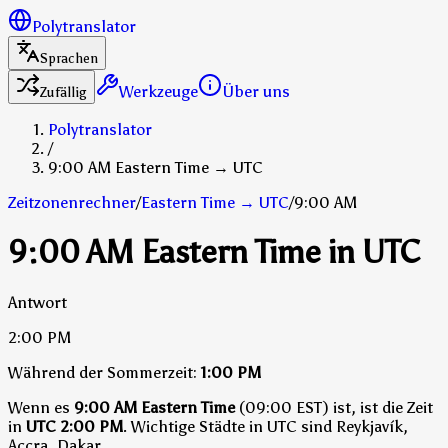
Polytranslator
Sprachen
Werkzeuge
Über uns
Zufällig
Polytranslator
/
9:00 AM Eastern Time → UTC
Zeitzonenrechner
/
Eastern Time
→
UTC
/
9:00 AM
9:00 AM Eastern Time in UTC
Antwort
2:00 PM
Während der Sommerzeit:
1:00 PM
Wenn es
9:00 AM Eastern Time
(09:00 EST) ist, ist die Zeit
in
UTC
2:00 PM
.
Wichtige Städte in UTC sind Reykjavík,
Accra, Dakar.