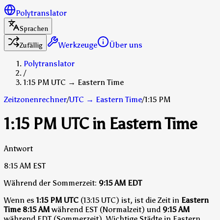
Polytranslator
Sprachen
Werkzeuge
Über uns
Zufällig
Polytranslator
/
1:15 PM UTC → Eastern Time
Zeitzonenrechner
/
UTC
→
Eastern Time
/
1:15 PM
1:15 PM UTC in Eastern Time
Antwort
8:15 AM
EST
Während der Sommerzeit:
9:15 AM
EDT
Wenn es
1:15 PM UTC
(13:15 UTC) ist, ist die Zeit in
Eastern
Time
8:15 AM
während EST (Normalzeit)
und
9:15 AM
während EDT (Sommerzeit)
.
Wichtige Städte in Eastern