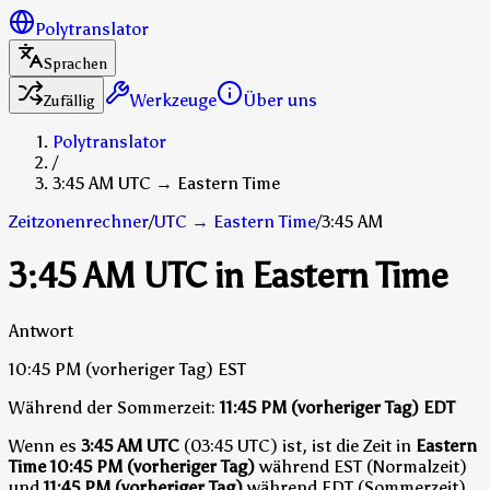
Polytranslator
Sprachen
Werkzeuge
Über uns
Zufällig
Polytranslator
/
3:45 AM UTC → Eastern Time
Zeitzonenrechner
/
UTC
→
Eastern Time
/
3:45 AM
3:45 AM UTC in Eastern Time
Antwort
10:45 PM
(vorheriger Tag)
EST
Während der Sommerzeit:
11:45 PM
(vorheriger Tag)
EDT
Wenn es
3:45 AM UTC
(03:45 UTC) ist, ist die Zeit in
Eastern
Time
10:45 PM (vorheriger Tag)
während EST (Normalzeit)
und
11:45 PM (vorheriger Tag)
während EDT (Sommerzeit)
.