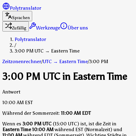
Polytranslator
Sprachen
Werkzeuge
Über uns
Zufällig
Polytranslator
/
3:00 PM UTC → Eastern Time
Zeitzonenrechner
/
UTC
→
Eastern Time
/
3:00 PM
3:00 PM UTC in Eastern Time
Antwort
10:00 AM
EST
Während der Sommerzeit:
11:00 AM
EDT
Wenn es
3:00 PM UTC
(15:00 UTC) ist, ist die Zeit in
Eastern Time
10:00 AM
während EST (Normalzeit)
und
11:00 AM
während EDT (Sommerzeit)
.
Wichtige Städte in