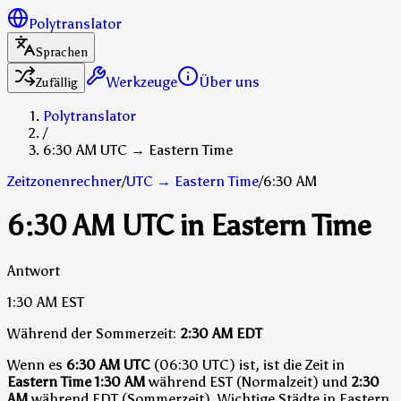
Polytranslator
Sprachen
Werkzeuge
Über uns
Zufällig
Polytranslator
/
6:30 AM UTC → Eastern Time
Zeitzonenrechner
/
UTC
→
Eastern Time
/
6:30 AM
6:30 AM UTC in Eastern Time
Antwort
1:30 AM
EST
Während der Sommerzeit:
2:30 AM
EDT
Wenn es
6:30 AM UTC
(06:30 UTC) ist, ist die Zeit in
Eastern Time
1:30 AM
während EST (Normalzeit)
und
2:30
AM
während EDT (Sommerzeit)
.
Wichtige Städte in Eastern