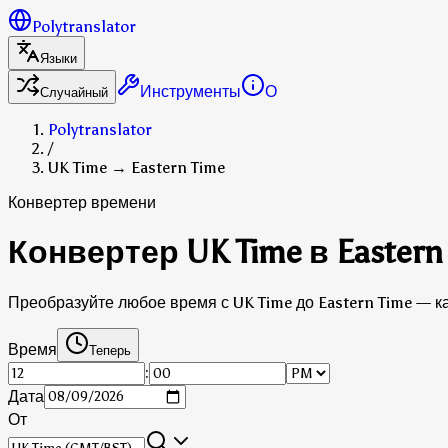
Polytranslator
Языки
Инструменты
О
Случайный
Polytranslator
/
UK Time → Eastern Time
Конвертер времени
Конвертер UK Time в Eastern
Преобразуйте любое время с UK Time до Eastern Time — ка
Время
Теперь
:
Дата
От