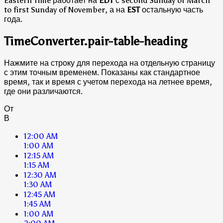
Eastern Time работает на
EDT
с second Sunday of March
to first Sunday of November, а на
EST
остальную часть
года.
TimeConverter.pair-table-heading
Нажмите на строку для перехода на отдельную страницу
с этим точным временем. Показаны как стандартное
время, так и время с учетом перехода на летнее время,
где они различаются.
От
В
12:00 AM
1:00 AM
12:15 AM
1:15 AM
12:30 AM
1:30 AM
12:45 AM
1:45 AM
1:00 AM