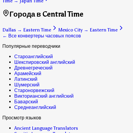
Time
→
Japan Time
Города в Central Time
Dallas
→
Eastern Time
Mexico City
→
Eastern Time
← Все конвертеры часовых поясов
Популярные переводчики
Староанглийский
Шекспировский английский
Древнегреческий
Арамейский
Латинский
Шумерский
Старонорвежский
Викторианский английский
Баварский
Среднеанглийский
Просмотр языков
Ancient Language Translators