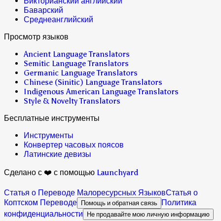
Викторианский английский
Баварский
Среднеанглийский
Просмотр языков
Ancient Language Translators
Semitic Language Translators
Germanic Language Translators
Chinese (Sinitic) Language Translators
Indigenous American Language Translators
Style & Novelty Translators
Бесплатные инструменты
Инструменты
Конвертер часовых поясов
Латинские девизы
Сделано с ❤️ с помощью
Launchyard
Статья о Переводе Малоресурсных Языков
Статья о
Коптском Переводе
Политика
Помощь и обратная связь
конфиденциальности
Не продавайте мою личную информацию