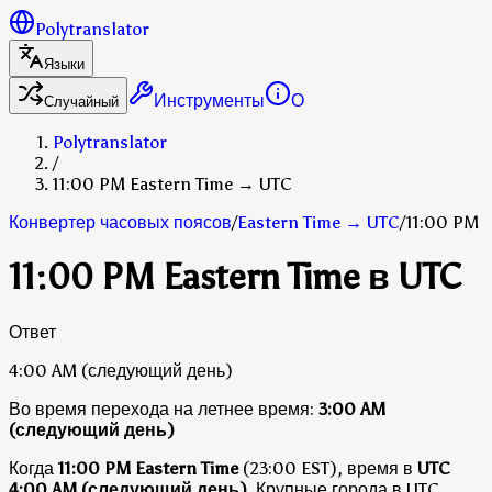
Polytranslator
Языки
Инструменты
О
Случайный
Polytranslator
/
11:00 PM Eastern Time → UTC
Конвертер часовых поясов
/
Eastern Time
→
UTC
/
11:00 PM
11:00 PM Eastern Time в UTC
Ответ
4:00 AM
(следующий день)
Во время перехода на летнее время:
3:00 AM
(следующий день)
Когда
11:00 PM Eastern Time
(23:00 EST), время в
UTC
4:00 AM (следующий день)
.
Крупные города в UTC