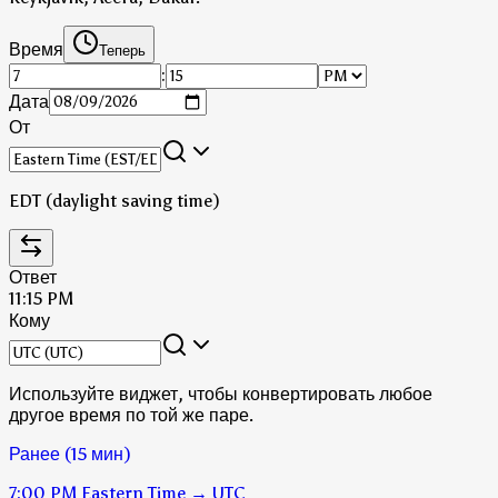
Время
Теперь
:
Дата
От
EDT (daylight saving time)
Ответ
11:15 PM
Кому
Используйте виджет, чтобы конвертировать любое
другое время по той же паре.
Ранее (15 мин)
7:00 PM
Eastern Time
→
UTC