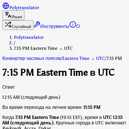
Polytranslator
Языки
Инструменты
О
Случайный
Polytranslator
/
7:15 PM Eastern Time → UTC
Конвертер часовых поясов
/
Eastern Time
→
UTC
/
7:15 PM
7:15 PM Eastern Time в UTC
Ответ
12:15 AM
(следующий день)
Во время перехода на летнее время:
11:15 PM
Когда
7:15 PM Eastern Time
(19:15 EST), время в
UTC
12:15
AM (следующий день)
.
Крупные города в UTC включают
Reykjavík, Accra, Dakar.