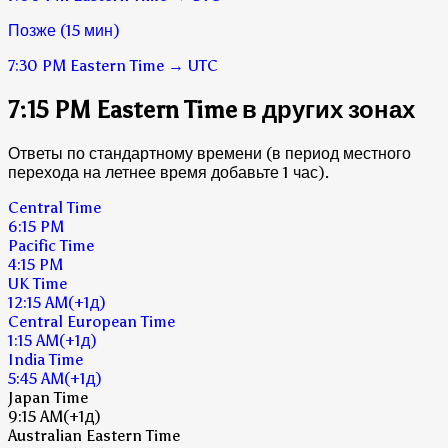
Позже (15 мин)
7:30 PM
Eastern Time
→
UTC
7:15 PM Eastern Time в других зонах
Ответы по стандартному времени (в период местного
перехода на летнее время добавьте 1 час).
Central Time
6:15 PM
Pacific Time
4:15 PM
UK Time
12:15 AM
(+1д)
Central European Time
1:15 AM
(+1д)
India Time
5:45 AM
(+1д)
Japan Time
9:15 AM
(+1д)
Australian Eastern Time