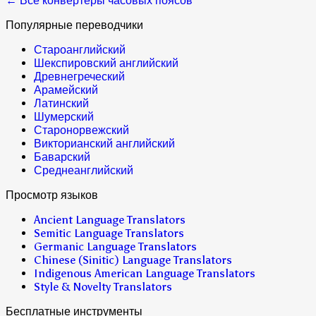
← Все конвертеры часовых поясов
Популярные переводчики
Староанглийский
Шекспировский английский
Древнегреческий
Арамейский
Латинский
Шумерский
Старонорвежский
Викторианский английский
Баварский
Среднеанглийский
Просмотр языков
Ancient Language Translators
Semitic Language Translators
Germanic Language Translators
Chinese (Sinitic) Language Translators
Indigenous American Language Translators
Style & Novelty Translators
Бесплатные инструменты