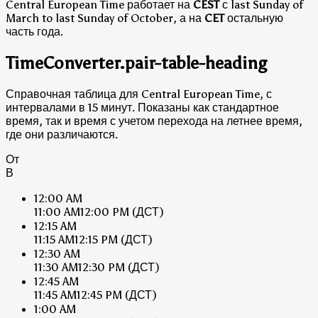
Central European Time работает на
CEST
с last Sunday of
March to last Sunday of October, а на
CET
остальную
часть года.
TimeConverter.pair-table-heading
Справочная таблица для Central European Time, с
интервалами в 15 минут. Показаны как стандартное
время, так и время с учетом перехода на летнее время,
где они различаются.
От
В
12:00 AM
11:00 AM
12:00 PM
(ДСТ)
12:15 AM
11:15 AM
12:15 PM
(ДСТ)
12:30 AM
11:30 AM
12:30 PM
(ДСТ)
12:45 AM
11:45 AM
12:45 PM
(ДСТ)
1:00 AM