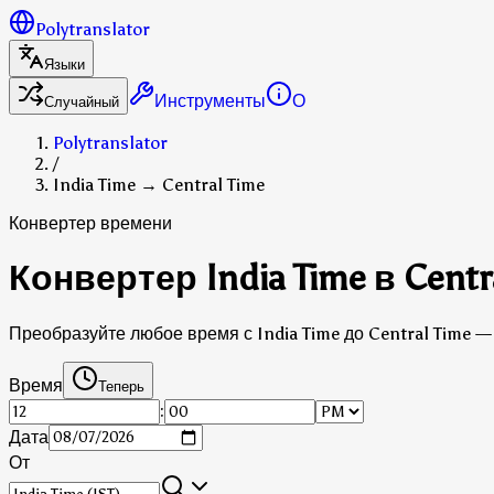
Polytranslator
Языки
Инструменты
О
Случайный
Polytranslator
/
India Time → Central Time
Конвертер времени
Конвертер India Time в Centr
Преобразуйте любое время с India Time до Central Time —
Время
Теперь
:
Дата
От