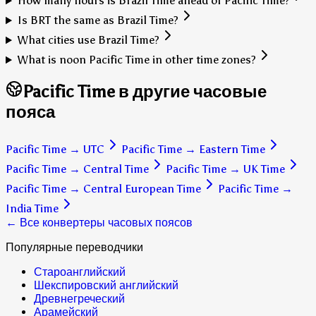
How many hours is Brazil Time ahead of Pacific Time?
Is BRT the same as Brazil Time?
What cities use Brazil Time?
What is noon Pacific Time in other time zones?
Pacific Time в другие часовые
пояса
Pacific Time
→
UTC
Pacific Time
→
Eastern Time
Pacific Time
→
Central Time
Pacific Time
→
UK Time
Pacific Time
→
Central European Time
Pacific Time
→
India Time
← Все конвертеры часовых поясов
Популярные переводчики
Староанглийский
Шекспировский английский
Древнегреческий
Арамейский